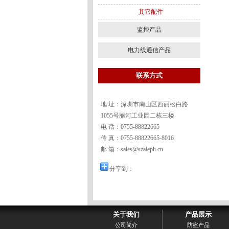
其它配件
监控产品
电力线通信产品
联系方式
地 址：深圳市南山区西丽松白路
1055号丽河工业园二栋三楼
电 话：0755-88822665
传 真：0755-88822665-8016
邮 箱：sales@szaleph.cn
分享到：
联系我们
关于我们
产品展示
公司简介
防盗产品