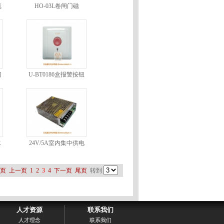
线
HO-03L卷闸门磁
门
U-BT0186盒报警按钮
水
24V/5A室内集中供电
电源
页
上一页
1
2
3
4
下一页
尾页
转到
人才资源
联系我们
人才理念
联系我们