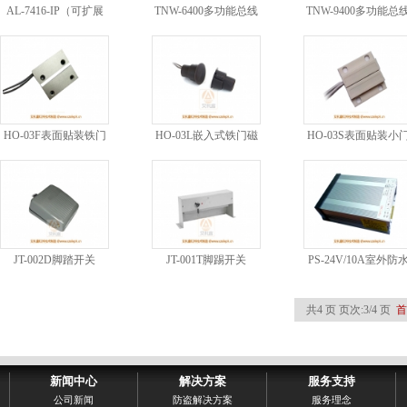
AL-7416-IP（可扩展
TNW-6400多功能总线
TNW-9400多功能总
IP）小型总线报警主机
报警主机
报警主机
HO-03F表面贴装铁门
HO-03L嵌入式铁门磁
HO-03S表面贴装小
磁
磁
JT-002D脚踏开关
JT-001T脚踢开关
PS-24V/10A室外防
电源
共4 页 页次:3/4 页
首
新闻中心
解决方案
服务支持
公司新闻
防盗解决方案
服务理念